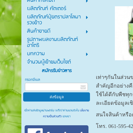
สินค้าทั้งหมด
ผลิตภัณฑ์ คัตเตอร์
ผลิตภัณฑ์ปุ๋ยตราปลาโลมา
รวงข้าว
สินค้าขายดี
รูปภาพผลงานผลิตภัณฑ์
ฮาโตริ
บทความ
จำนวนผู้เข้าชมเว็บไซต์
สมัครรับข่าวสาร
เท่าๆกันในส่วนข
กรอกอีเมล
สำคัญอีกอย่างคื
ใช้ได้ดีกับพืช
ละเอียดข้อมูลเช
เมื่อท่านส่งข้อมูลผ่านฟอร์ม จะถือว่าท่านยอมรับใน
นโยบาย
สนใจสินค้าหรื
ความเป็นส่วนตัว
ของเรา
โทร. 061-595-4