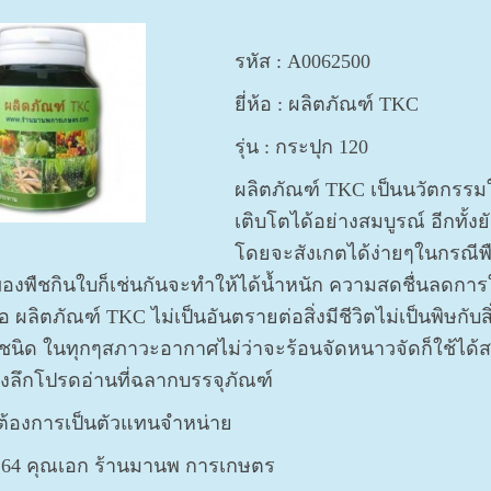
รหัส : A0062500
ยี่ห้อ : ผลิตภัณฑ์ TKC
รุ่น :
กระปุก 120
ผลิตภัณฑ์ TKC เป็นนวัตกรรมใ
เติบโตได้อย่างสมบูรณ์ อีกทั้ง
โดยจะสังเกตได้ง่ายๆในกรณีพ
องพืชกินใบก็เช่นกันจะทำให้ได้น้ำหนัก ความสดชื่นลดการใช
อ ผลิตภัณฑ์ TKC ไม่เป็นอันตรายต่อสิ่งมีชีวิตไม่เป็นพิษก
ทุกชนิด ในทุกๆสภาวะอากาศไม่ว่าจะร้อนจัดหนาวจัดก็ใช้ได้
ิงลึกโปรดอ่านที่ฉลากบรรจุภัณฑ์
อต้องการเป็นตัวแทนจำหน่าย
264 คุณเอก ร้านมานพ การเกษตร