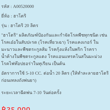
รหัส : A00520000
ยี่ห้อ : ฮาโตริ
รุ่น :
ฮาโตริ 20 ลิตร
"ฮาโตริ" ผลิตภัณฑ์ป้องกันและกำจัดโรคพืชทุกชนิด เช่น
โรคเอ๋อในสับปะรด (โรคเหี่ยวเฉา) โรคแคงเกอร์ ใน
มะนาวและพืชตระกูลส้ม โรคกุ้งแห้งในพริก โรครา
น้ำค้างในพืชตระกูลแตง โรคแอนแทรคโนสในมะม่วง
โรคไฟท๊อปธอร่าในทุเรียน เป็นต้น
อัตราการใช้ 5-10 CC. ต่อน้ำ 20 ลิตร (ให้ทำละลายฮาโตริ
ก่อนเทลงถังพ่นยา)
ระยะเวลาฉีดพ่น 7-10 วันต่อครั้ง