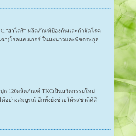
00 CC."ฮาโตริ" ผลิตภัณฑ์ป้องกันและกำจัดโรค
่ยวเฉา)โรคแคงเกอร์ ในมะนาวและพืชตระกูล
กระปุก 120ผลิตภัณฑ์ TKCเป็นนวัตกรรมใหม่
้อย่างสมบูรณ์ อีกทั้งยังช่วยให้รสชาติดีสี