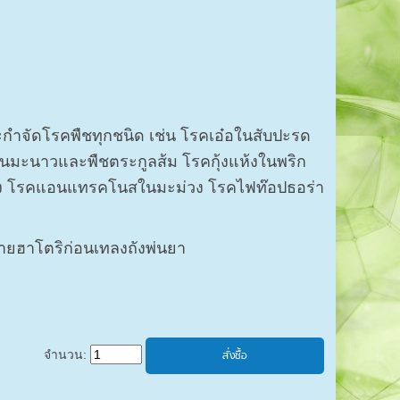
ะกำจัดโรคพืชทุกชนิด เช่น โรคเอ๋อในสับปะรด
ในมะนาวและพืชตระกูลส้ม โรคกุ้งแห้งในพริก
ตง โรคแอนแทรคโนสในมะม่วง โรคไฟท๊อปธอร่า
ายฮาโตริก่อนเทลงถังพ่นยา
จำนวน: