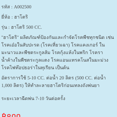
รหัส : A002500
ยี่ห้อ : ฮาโตริ
รุ่น : ฮาโตริ 500 CC.
"ฮาโตริ" ผลิตภัณฑ์ป้องกันและกำจัดโรคพืชทุกชนิด เช่น
โรคเอ๋อในสับปะรด (โรคเหี่ยวเฉา) โรคแคงเกอร์ ใน
มะนาวและพืชตระกูลส้ม โรคกุ้งแห้งในพริก โรครา
น้ำค้างในพืชตระกูลแตง โรคแอนแทรคโนสในมะม่วง
โรคไฟท๊อปธอร่าในทุเรียน เป็นต้น
อัตราการใช้ 5-10 CC. ต่อน้ำ 20 ลิตร (
500 CC. ต่อน้ำ
1,000 ลิตร
)
ให้ทำละลายฮาโตริก่อนเทลงถังพ่นยา
ระยะเวลาฉีดพ่น 7-10 วันต่อครั้ง