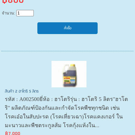
฿800
จำนวน:
สินค้า 2 ฮาโตริ 5 ลิตร
รหัส : A002500ยี่ห้อ : ฮาโตริรุ่น : ฮาโตริ 5 ลิตร"ฮาโต
ริ" ผลิตภัณฑ์ป้องกันและกำจัดโรคพืชทุกชนิด เช่น
โรคเอ๋อในสับปะรด (โรคเหี่ยวเฉา)โรคแคงเกอร์ ใน
มะนาวและพืชตระกูลส้ม โรคกุ้งแห้งใน...
฿7,000