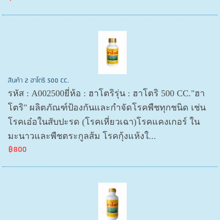
สินค้า 2 ฮาโตริ 500 CC.
รหัส : A002500ยี่ห้อ : ฮาโตริรุ่น : ฮาโตริ 500 CC."ฮา
โตริ" ผลิตภัณฑ์ป้องกันและกำจัดโรคพืชทุกชนิด เช่น
โรคเอ๋อในสับปะรด (โรคเหี่ยวเฉา)โรคแคงเกอร์ ใน
มะนาวและพืชตระกูลส้ม โรคกุ้งแห้งใ...
฿800