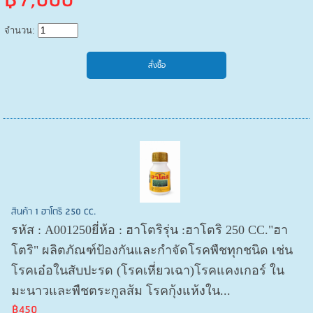
฿7,000
จำนวน:
สินค้า 1 ฮาโตริ 250 CC.
รหัส : A001250ยี่ห้อ : ฮาโตริรุ่น :ฮาโตริ 250 CC."ฮา
โตริ" ผลิตภัณฑ์ป้องกันและกำจัดโรคพืชทุกชนิด เช่น
โรคเอ๋อในสับปะรด (โรคเหี่ยวเฉา)โรคแคงเกอร์ ใน
มะนาวและพืชตระกูลส้ม โรคกุ้งแห้งใน...
฿450