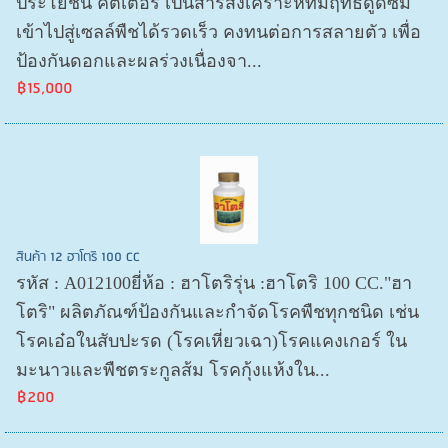
ประโยชน์ คัตเตอร์ เป็นสารสังเคราะห์ที่มีฤทธิ์ดูดซึม
เข้าไปสู่เซลล์พืชได้รวดเร็ว คงทนต่อการสลายตัว เพื่อ
ป้องกันดอกและผลร่วงเนื่องจา...
฿15,000
สินค้า 12 ฮาโตริ 100 CC
รหัส : A012100ยี่ห้อ : ฮาโตริรุ่น :ฮาโตริ 100 CC."ฮา
โตริ" ผลิตภัณฑ์ป้องกันและกำจัดโรคพืชทุกชนิด เช่น
โรคเอ๋อในสับปะรด (โรคเหี่ยวเฉา)โรคแคงเกอร์ ใน
มะนาวและพืชตระกูลส้ม โรคกุ้งแห้งใน...
฿200