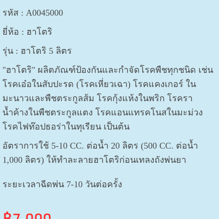
รหัส : A0045000
ยี่ห้อ : ฮาโตริ
รุ่น : ฮาโตริ 5 ลิตร
"ฮาโตริ" ผลิตภัณฑ์ป้องกันและกำจัดโรคพืชทุกชนิด เช่น
โรคเอ๋อในสับปะรด (โรคเหี่ยวเฉา) โรคแคงเกอร์ ใน
มะนาวและพืชตระกูลส้ม โรคกุ้งแห้งในพริก โรครา
น้ำค้างในพืชตระกูลแตง โรคแอนแทรคโนสในมะม่วง
โรคไฟท๊อปธอร่าในทุเรียน เป็นต้น
อัตราการใช้ 5-10 CC. ต่อน้ำ 20 ลิตร (
500 CC. ต่อน้ำ
1,000 ลิตร
)
ให้ทำละลายฮาโตริก่อนเทลงถังพ่นยา
ระยะเวลาฉีดพ่น 7-10 วันต่อครั้ง