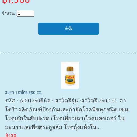
฿1,500
จำนวน:
สินค้า 1 ฮาโตริ 250 CC.
รหัส : A001250ยี่ห้อ : ฮาโตริรุ่น :ฮาโตริ 250 CC."ฮา
โตริ" ผลิตภัณฑ์ป้องกันและกำจัดโรคพืชทุกชนิด เช่น
โรคเอ๋อในสับปะรด (โรคเหี่ยวเฉา)โรคแคงเกอร์ ใน
มะนาวและพืชตระกูลส้ม โรคกุ้งแห้งใน...
฿450