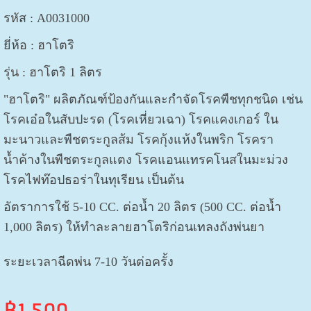
รหัส : A0031000
ยี่ห้อ : ฮาโตริ
รุ่น : ฮาโตริ 1 ลิตร
"ฮาโตริ" ผลิตภัณฑ์ป้องกันและกำจัดโรคพืชทุกชนิด เช่น
โรคเอ๋อในสับปะรด (โรคเหี่ยวเฉา) โรคแคงเกอร์ ใน
มะนาวและพืชตระกูลส้ม โรคกุ้งแห้งในพริก โรครา
น้ำค้างในพืชตระกูลแตง โรคแอนแทรคโนสในมะม่วง
โรคไฟท๊อปธอร่าในทุเรียน เป็นต้น
อัตราการใช้ 5-10 CC. ต่อน้ำ 20 ลิตร (
500 CC. ต่อน้ำ
1,000 ลิตร
)
ให้ทำละลายฮาโตริก่อนเทลงถังพ่นยา
ระยะเวลาฉีดพ่น 7-10 วันต่อครั้ง