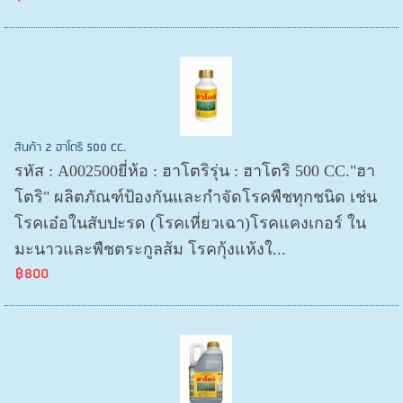
สินค้า 2 ฮาโตริ 500 CC.
รหัส : A002500ยี่ห้อ : ฮาโตริรุ่น : ฮาโตริ 500 CC."ฮา
โตริ" ผลิตภัณฑ์ป้องกันและกำจัดโรคพืชทุกชนิด เช่น
โรคเอ๋อในสับปะรด (โรคเหี่ยวเฉา)โรคแคงเกอร์ ใน
มะนาวและพืชตระกูลส้ม โรคกุ้งแห้งใ...
฿800