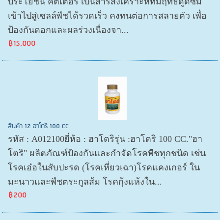
ประโยชน์ คัตเตอร์ เป็นสารสังเคราะห์ที่มีฤทธิ์ดูดซึม
เข้าไปสู่เซลล์พืชได้รวดเร็ว คงทนต่อการสลายตัว เพื่อ
ป้องกันดอกและผลร่วงเนื่องจา...
฿15,000
สินค้า 12 ฮาโตริ 100 CC
รหัส : A012100ยี่ห้อ : ฮาโตริรุ่น :ฮาโตริ 100 CC."ฮา
โตริ" ผลิตภัณฑ์ป้องกันและกำจัดโรคพืชทุกชนิด เช่น
โรคเอ๋อในสับปะรด (โรคเหี่ยวเฉา)โรคแคงเกอร์ ใน
มะนาวและพืชตระกูลส้ม โรคกุ้งแห้งใน...
฿200