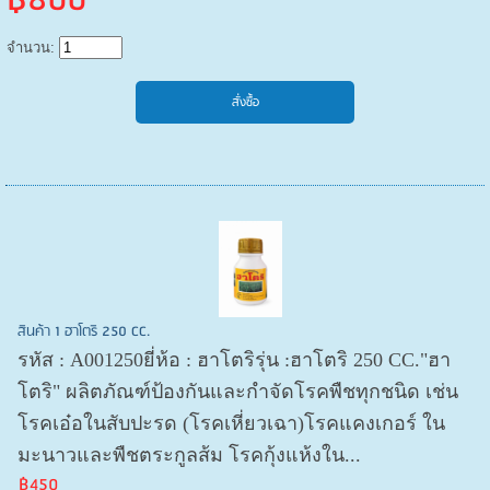
฿800
จำนวน:
สินค้า 1 ฮาโตริ 250 CC.
รหัส : A001250ยี่ห้อ : ฮาโตริรุ่น :ฮาโตริ 250 CC."ฮา
โตริ" ผลิตภัณฑ์ป้องกันและกำจัดโรคพืชทุกชนิด เช่น
โรคเอ๋อในสับปะรด (โรคเหี่ยวเฉา)โรคแคงเกอร์ ใน
มะนาวและพืชตระกูลส้ม โรคกุ้งแห้งใน...
฿450