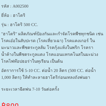
รหัส : A002500
ยี่ห้อ : ฮาโตริ
รุ่น : ฮาโตริ 500 CC.
"ฮาโตริ" ผลิตภัณฑ์ป้องกันและกำจัดโรคพืชทุกชนิด เช่น
โรคเอ๋อในสับปะรด (โรคเหี่ยวเฉา) โรคแคงเกอร์ ใน
มะนาวและพืชตระกูลส้ม โรคกุ้งแห้งในพริก โรครา
น้ำค้างในพืชตระกูลแตง โรคแอนแทรคโนสในมะม่วง
โรคไฟท๊อปธอร่าในทุเรียน เป็นต้น
อัตราการใช้ 5-10 CC. ต่อน้ำ 20 ลิตร (
500 CC. ต่อน้ำ
1,000 ลิตร
)
ให้ทำละลายฮาโตริก่อนเทลงถังพ่นยา
ระยะเวลาฉีดพ่น 7-10 วันต่อครั้ง