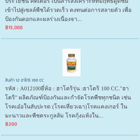
ประโยชน์ คัตเตอร์ เป็นสารสังเคราะห์ที่มีฤทธิ์ดูดซึม
เข้าไปสู่เซลล์พืชได้รวดเร็ว คงทนต่อการสลายตัว เพื่อ
ป้องกันดอกและผลร่วงเนื่องจา...
฿15,000
สินค้า 12 ฮาโตริ 100 CC
รหัส : A012100ยี่ห้อ : ฮาโตริรุ่น :ฮาโตริ 100 CC."ฮา
โตริ" ผลิตภัณฑ์ป้องกันและกำจัดโรคพืชทุกชนิด เช่น
โรคเอ๋อในสับปะรด (โรคเหี่ยวเฉา)โรคแคงเกอร์ ใน
มะนาวและพืชตระกูลส้ม โรคกุ้งแห้งใน...
฿200