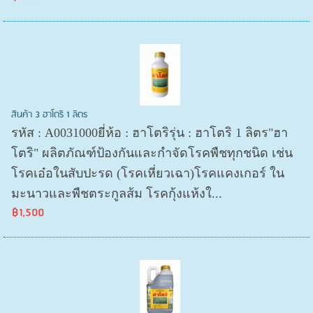
สินค้า 3 ฮาโตริ 1 ลิตร
รหัส : A0031000ยี่ห้อ : ฮาโตริรุ่น : ฮาโตริ 1 ลิตร"ฮา
โตริ" ผลิตภัณฑ์ป้องกันและกำจัดโรคพืชทุกชนิด เช่น
โรคเอ๋อในสับปะรด (โรคเหี่ยวเฉา)โรคแคงเกอร์ ใน
มะนาวและพืชตระกูลส้ม โรคกุ้งแห้งใ...
฿1,500